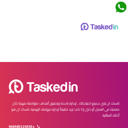
تاسكد ان يلبي جميع احتياجاتك , لإدارة ناجحة وتحقيق أهداف متواصلة
مهما كان
منصبك في العمل أو حتى إذا كنت تريد تطبيقاً لإدارة مهامك اليومية ,
تاسكد ان هو
أداتك المثالية
+966583225353